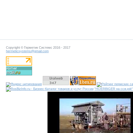
Copyright © Герметик Системс 2016 - 2017
hermeticsystems@gmail.com
"HOERBIGER на ссж.рф"